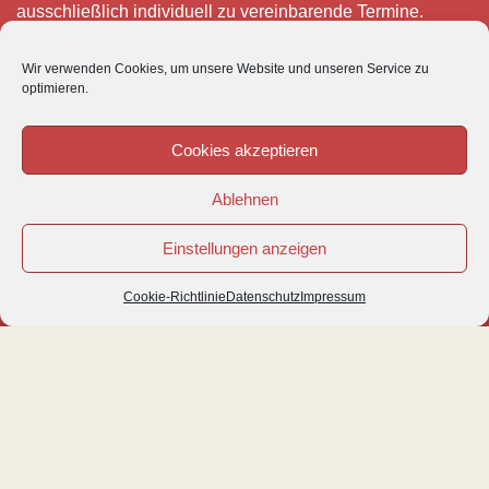
ausschließlich individuell zu vereinbarende Termine.
Telefonisch erreichen Sie mich montags bis freitags von 8
Wir verwenden Cookies, um unsere Website und unseren Service zu
– 12 und 15 – 18 Uhr.
optimieren.
Für meine eigenen Patienten bin ich im Notfall jederzeit
mobil erreichbar.
Cookies akzeptieren
Im Übrigen ist der Tierärztliche Notdienst unter Tel: 0180-
Ablehnen
5843736 zu erreichen.
Einstellungen anzeigen
Cookie-Richtlinie
Datenschutz
Impressum
© VETIPRAX GMBH 2016
IMPRESSUM
|
DATENSCHUTZ