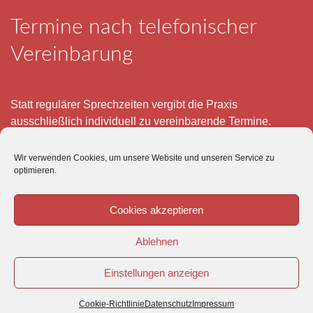
Termine nach telefonischer
Vereinbarung
Statt regulärer Sprechzeiten vergibt die Praxis
ausschließlich individuell zu vereinbarende Termine.
Telefonisch erreichen Sie mich montags bis freitags von 8
Wir verwenden Cookies, um unsere Website und unseren Service zu
– 12 und 15 – 18 Uhr.
optimieren.
Für meine eigenen Patienten bin ich im Notfall jederzeit
mobil erreichbar.
Cookies akzeptieren
Im Übrigen ist der Tierärztliche Notdienst unter Tel: 0180-
Ablehnen
5843736 zu erreichen.
Einstellungen anzeigen
Cookie-Richtlinie
Datenschutz
Impressum