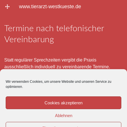
www.tierarzt-westkueste.de
Termine nach telefonischer
Vereinbarung
Statt regulärer Sprechzeiten vergibt die Praxis
ausschließlich individuell zu vereinbarende Termine.
Telefonisch erreichen Sie mich montags bis freitags von 8
Wir verwenden Cookies, um unsere Website und unseren Service zu
– 12 und 15 – 18 Uhr.
optimieren.
Für meine eigenen Patienten bin ich im Notfall jederzeit
mobil erreichbar.
Cookies akzeptieren
Im Übrigen ist der Tierärztliche Notdienst unter Tel: 0180-
Ablehnen
5843736 zu erreichen.