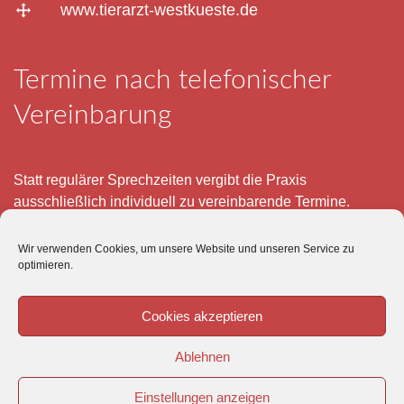
www.tierarzt-westkueste.de
Termine nach telefonischer
Vereinbarung
Statt regulärer Sprechzeiten vergibt die Praxis
ausschließlich individuell zu vereinbarende Termine.
Telefonisch erreichen Sie mich montags bis freitags von 8
Wir verwenden Cookies, um unsere Website und unseren Service zu
– 12 und 15 – 18 Uhr.
optimieren.
Für meine eigenen Patienten bin ich im Notfall jederzeit
mobil erreichbar.
Cookies akzeptieren
Im Übrigen ist der Tierärztliche Notdienst unter Tel: 0180-
Ablehnen
5843736 zu erreichen.
Einstellungen anzeigen