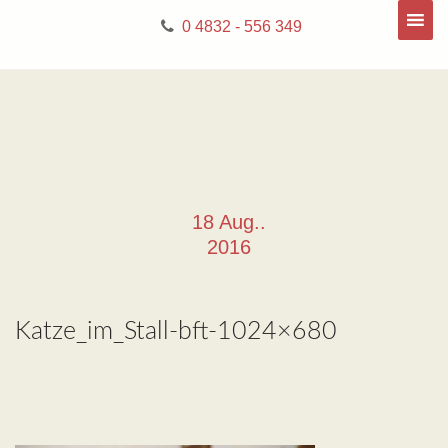
0 4832 - 556 349
18 Aug..
2016
Katze_im_Stall-bft-1024×680