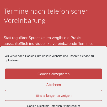
Termine nach telefonischer
Vereinbarung
Statt regulärer Sprechzeiten vergibt die Praxis
ausschließlich individuell zu vereinbarende Termine.
Telefonisch erreichen Sie mich montags bis freitags von 8
Wir verwenden Cookies, um unsere Website und unseren Service zu
– 12 und 15 – 18 Uhr.
optimieren.
Für meine eigenen Patienten bin ich im Notfall jederzeit
mobil erreichbar.
Cookies akzeptieren
Im Übrigen ist der Tierärztliche Notdienst unter Tel: 0180-
Ablehnen
5843736 zu erreichen.
Einstellungen anzeigen
Cookie-Richtlinie
Datenschutz
Impressum