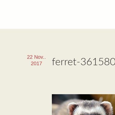
22 Nov..
ferret-36158
2017