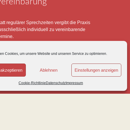
Vereinbarung
att regulärer Sprechzeiten vergibt die Praxis
usschließlich individuell zu vereinbarende
ermine.
elefonisch erreichen Sie mich montags bis
eitags von 8 – 12 und 15 – 18 Uhr.
en Cookies, um unsere Website und unseren Service zu optimieren.
ür meine eigenen Patienten bin ich im Notfall
akzeptieren
Ablehnen
Einstellungen anzeigen
derzeit mobil erreichbar.
 Übrigen ist der Tierärztliche Notdienst unter Tel:
Cookie-Richtlinie
Datenschutz
Impressum
180-5843736 zu erreichen.
MPRESSUM
|
DATENSCHUTZ