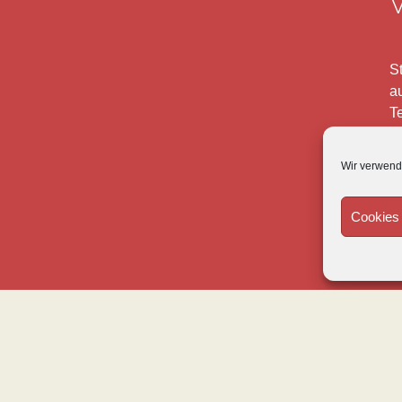
St
a
T
T
fr
Wir verwend
F
Cookies 
je
Im
0
I