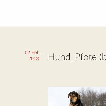
02 Feb..
Hund_Pfote (b
2018