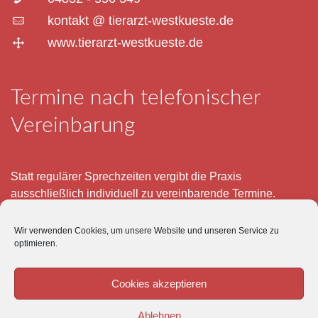
kontakt @ tierarzt-westkueste.de
www.tierarzt-westkueste.de
Termine nach telefonischer
Vereinbarung
Statt regulärer Sprechzeiten vergibt die Praxis
ausschließlich individuell zu vereinbarende Termine.
Telefonisch erreichen Sie mich montags bis freitags von 8
Wir verwenden Cookies, um unsere Website und unseren Service zu
– 12 und 15 – 18 Uhr.
optimieren.
Für meine eigenen Patienten bin ich im Notfall jederzeit
mobil erreichbar.
Cookies akzeptieren
Im Übrigen ist der Tierärztliche Notdienst unter Tel: 0180-
Ablehnen
5843736 zu erreichen.