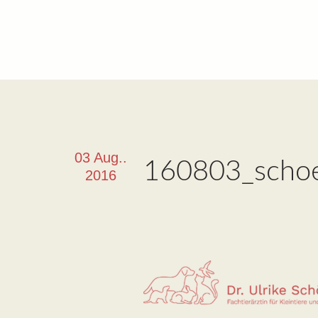
03 Aug..
160803_schoe
2016