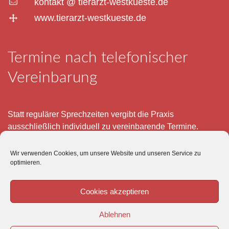
kontakt @ tierarzt-westkueste.de
www.tierarzt-westkueste.de
Termine nach telefonischer
Vereinbarung
Statt regulärer Sprechzeiten vergibt die Praxis
ausschließlich individuell zu vereinbarende Termine.
Telefonisch erreichen Sie mich montags bis freitags von 8
Wir verwenden Cookies, um unsere Website und unseren Service zu
– 12 und 15 – 18 Uhr.
optimieren.
Für meine eigenen Patienten bin ich im Notfall jederzeit
mobil erreichbar.
Cookies akzeptieren
Im Übrigen ist der Tierärztliche Notdienst unter Tel: 0180-
Ablehnen
5843736 zu erreichen.