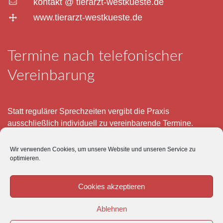
kontakt @ tierarzt-westkueste.de
www.tierarzt-westkueste.de
Termine nach telefonischer
Vereinbarung
Statt regulärer Sprechzeiten vergibt die Praxis
ausschließlich individuell zu vereinbarende Termine.
Telefonisch erreichen Sie mich montags bis freitags von 8
Wir verwenden Cookies, um unsere Website und unseren Service zu
– 12 und 15 – 18 Uhr.
optimieren.
Für meine eigenen Patienten bin ich im Notfall jederzeit
mobil erreichbar.
Cookies akzeptieren
Im Übrigen ist der Tierärztliche Notdienst unter Tel: 0180-
Ablehnen
5843736 zu erreichen.