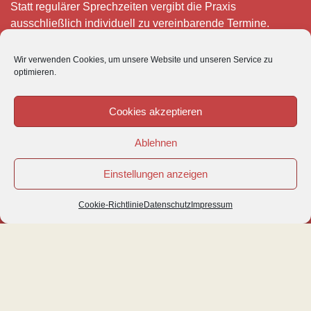
Statt regulärer Sprechzeiten vergibt die Praxis
ausschließlich individuell zu vereinbarende Termine.
Telefonisch erreichen Sie mich montags bis freitags von 8
Wir verwenden Cookies, um unsere Website und unseren Service zu
– 12 und 15 – 18 Uhr.
optimieren.
Für meine eigenen Patienten bin ich im Notfall jederzeit
mobil erreichbar.
Cookies akzeptieren
Im Übrigen ist der Tierärztliche Notdienst unter Tel: 0180-
Ablehnen
5843736 zu erreichen.
Einstellungen anzeigen
Cookie-Richtlinie
Datenschutz
Impressum
© VETIPRAX GMBH 2016
IMPRESSUM
|
DATENSCHUTZ