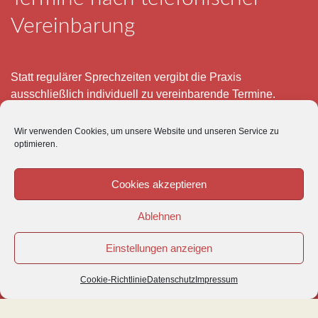
Vereinbarung
Statt regulärer Sprechzeiten vergibt die Praxis
ausschließlich individuell zu vereinbarende Termine.
Telefonisch erreichen Sie mich montags bis freitags von 8
Wir verwenden Cookies, um unsere Website und unseren Service zu
– 12 und 15 – 18 Uhr.
optimieren.
Für meine eigenen Patienten bin ich im Notfall jederzeit
mobil erreichbar.
Cookies akzeptieren
Im Übrigen ist der Tierärztliche Notdienst unter Tel: 0180-
Ablehnen
5843736 zu erreichen.
Einstellungen anzeigen
Cookie-Richtlinie
Datenschutz
Impressum