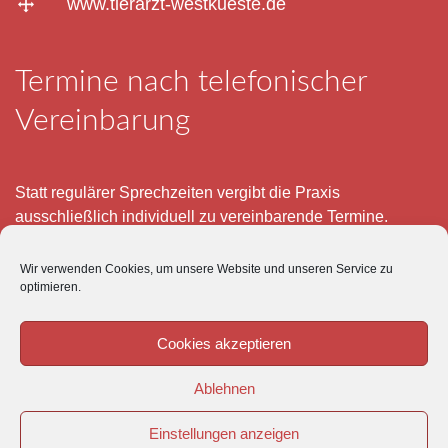
www.tierarzt-westkueste.de
Termine nach telefonischer
Vereinbarung
Statt regulärer Sprechzeiten vergibt die Praxis
ausschließlich individuell zu vereinbarende Termine.
Telefonisch erreichen Sie mich montags bis freitags von 8
Wir verwenden Cookies, um unsere Website und unseren Service zu
– 12 und 15 – 18 Uhr.
optimieren.
Für meine eigenen Patienten bin ich im Notfall jederzeit
mobil erreichbar.
Cookies akzeptieren
Im Übrigen ist der Tierärztliche Notdienst unter Tel: 0180-
Ablehnen
5843736 zu erreichen.
Einstellungen anzeigen