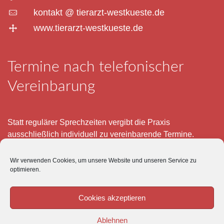
kontakt @ tierarzt-westkueste.de
www.tierarzt-westkueste.de
Termine nach telefonischer
Vereinbarung
Statt regulärer Sprechzeiten vergibt die Praxis
ausschließlich individuell zu vereinbarende Termine.
Telefonisch erreichen Sie mich montags bis freitags von 8
Wir verwenden Cookies, um unsere Website und unseren Service zu
– 12 und 15 – 18 Uhr.
optimieren.
Für meine eigenen Patienten bin ich im Notfall jederzeit
mobil erreichbar.
Cookies akzeptieren
Im Übrigen ist der Tierärztliche Notdienst unter Tel: 0180-
Ablehnen
5843736 zu erreichen.