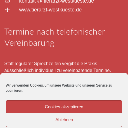
kontakt @ tierarzt-westkueste.de
www.tierarzt-westkueste.de
Termine nach telefonischer
Vereinbarung
Statt regulärer Sprechzeiten vergibt die Praxis
ausschließlich individuell zu vereinbarende Termine.
Telefonisch erreichen Sie mich montags bis freitags von 8
Wir verwenden Cookies, um unsere Website und unseren Service zu
– 12 und 15 – 18 Uhr.
optimieren.
Für meine eigenen Patienten bin ich im Notfall jederzeit
mobil erreichbar.
Cookies akzeptieren
Im Übrigen ist der Tierärztliche Notdienst unter Tel: 0180-
Ablehnen
5843736 zu erreichen.