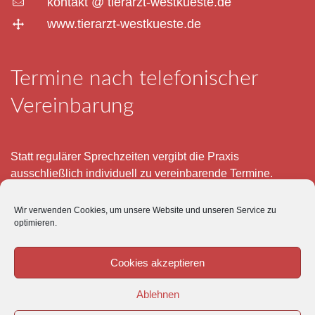
kontakt @ tierarzt-westkueste.de
www.tierarzt-westkueste.de
Termine nach telefonischer
Vereinbarung
Statt regulärer Sprechzeiten vergibt die Praxis
ausschließlich individuell zu vereinbarende Termine.
Telefonisch erreichen Sie mich montags bis freitags von 8
Wir verwenden Cookies, um unsere Website und unseren Service zu
– 12 und 15 – 18 Uhr.
optimieren.
Für meine eigenen Patienten bin ich im Notfall jederzeit
mobil erreichbar.
Cookies akzeptieren
Im Übrigen ist der Tierärztliche Notdienst unter Tel: 0180-
Ablehnen
5843736 zu erreichen.