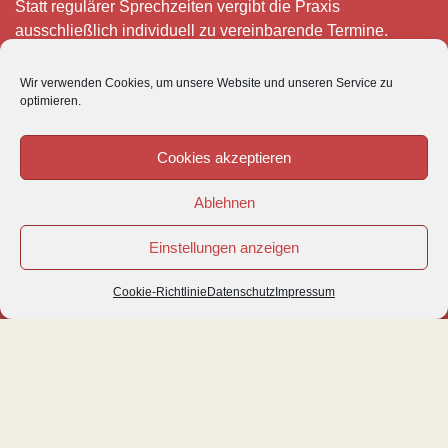
Statt regulärer Sprechzeiten vergibt die Praxis
ausschließlich individuell zu vereinbarende Termine.
Telefonisch erreichen Sie mich montags bis freitags von 8
Wir verwenden Cookies, um unsere Website und unseren Service zu
– 12 und 15 – 18 Uhr.
optimieren.
Für meine eigenen Patienten bin ich im Notfall jederzeit
mobil erreichbar.
Cookies akzeptieren
Im Übrigen ist der Tierärztliche Notdienst unter Tel: 0180-
Ablehnen
5843736 zu erreichen.
Einstellungen anzeigen
Cookie-Richtlinie
Datenschutz
Impressum
© VETIPRAX GMBH 2016
IMPRESSUM
|
DATENSCHUTZ