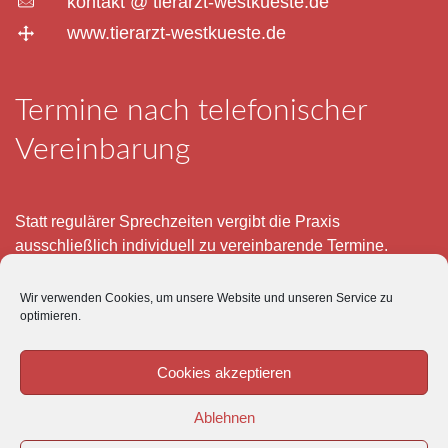
kontakt @ tierarzt-westkueste.de
www.tierarzt-westkueste.de
Termine nach telefonischer
Vereinbarung
Statt regulärer Sprechzeiten vergibt die Praxis
ausschließlich individuell zu vereinbarende Termine.
Telefonisch erreichen Sie mich montags bis freitags von 8
Wir verwenden Cookies, um unsere Website und unseren Service zu
– 12 und 15 – 18 Uhr.
optimieren.
Für meine eigenen Patienten bin ich im Notfall jederzeit
mobil erreichbar.
Cookies akzeptieren
Im Übrigen ist der Tierärztliche Notdienst unter Tel: 0180-
Ablehnen
5843736 zu erreichen.