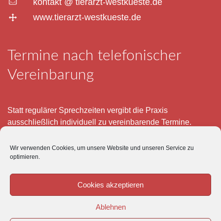
kontakt @ tierarzt-westkueste.de
www.tierarzt-westkueste.de
Termine nach telefonischer
Vereinbarung
Statt regulärer Sprechzeiten vergibt die Praxis
ausschließlich individuell zu vereinbarende Termine.
Telefonisch erreichen Sie mich montags bis freitags von 8
Wir verwenden Cookies, um unsere Website und unseren Service zu
– 12 und 15 – 18 Uhr.
optimieren.
Für meine eigenen Patienten bin ich im Notfall jederzeit
mobil erreichbar.
Cookies akzeptieren
Im Übrigen ist der Tierärztliche Notdienst unter Tel: 0180-
Ablehnen
5843736 zu erreichen.