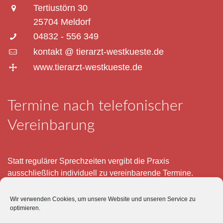
Tertiustörn 30
25704 Meldorf
04832 - 556 349
kontakt @ tierarzt-westkueste.de
www.tierarzt-westkueste.de
Termine nach telefonischer
Vereinbarung
Statt regulärer Sprechzeiten vergibt die Praxis
ausschließlich individuell zu vereinbarende Termine.
Telefonisch erreichen Sie mich montags bis freitags von 8
Wir verwenden Cookies, um unsere Website und unseren Service zu
– 12 und 15 – 18 Uhr.
optimieren.
Für meine eigenen Patienten bin ich im Notfall jederzeit