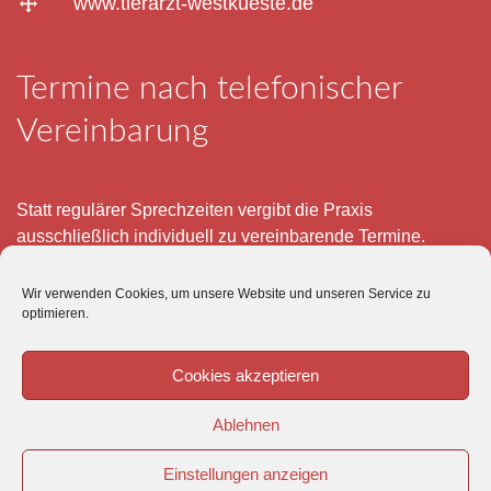
www.tierarzt-westkueste.de
Termine nach telefonischer
Vereinbarung
Statt regulärer Sprechzeiten vergibt die Praxis
ausschließlich individuell zu vereinbarende Termine.
Telefonisch erreichen Sie mich montags bis freitags von 8
Wir verwenden Cookies, um unsere Website und unseren Service zu
– 12 und 15 – 18 Uhr.
optimieren.
Für meine eigenen Patienten bin ich im Notfall jederzeit
mobil erreichbar.
Cookies akzeptieren
Im Übrigen ist der Tierärztliche Notdienst unter Tel: 0180-
Ablehnen
5843736 zu erreichen.
Einstellungen anzeigen