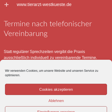
www.tierarzt-westkueste.de
Termine nach telefonischer
Vereinbarung
Statt regulärer Sprechzeiten vergibt die Praxis
ausschließlich individuell zu vereinbarende Termine.
Telefonisch erreichen Sie mich montags bis freitags von 8
Wir verwenden Cookies, um unsere Website und unseren Service zu
– 12 und 15 – 18 Uhr.
optimieren.
Für meine eigenen Patienten bin ich im Notfall jederzeit
mobil erreichbar.
Cookies akzeptieren
Im Übrigen ist der Tierärztliche Notdienst unter Tel: 0180-
Ablehnen
5843736 zu erreichen.
Einstellungen anzeigen