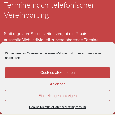
Termine nach telefonischer
Vereinbarung
Statt regulärer Sprechzeiten vergibt die Praxis
ausschließlich individuell zu vereinbarende Termine.
Telefonisch erreichen Sie mich montags bis freitags von 8
Wir verwenden Cookies, um unsere Website und unseren Service zu
– 12 und 15 – 18 Uhr.
optimieren.
Für meine eigenen Patienten bin ich im Notfall jederzeit
mobil erreichbar.
Cookies akzeptieren
Im Übrigen ist der Tierärztliche Notdienst unter Tel: 0180-
Ablehnen
5843736 zu erreichen.
Einstellungen anzeigen
Cookie-Richtlinie
Datenschutz
Impressum