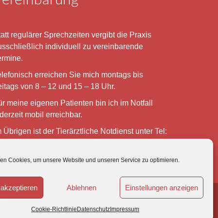
att regulärer Sprechzeiten vergibt die Praxis
usschließlich individuell zu vereinbarende
ermine.
elefonisch erreichen Sie mich montags bis
eitags von 8 – 12 und 15 – 18 Uhr.
ür meine eigenen Patienten bin ich im Notfall
derzeit mobil erreichbar.
 Übrigen ist der Tierärztliche Notdienst unter Tel:
180-5843736 zu erreichen.
en Cookies, um unsere Website und unseren Service zu optimieren.
akzeptieren
Ablehnen
Einstellungen anzeigen
MPRESSUM
|
DATENSCHUTZ
Cookie-Richtlinie
Datenschutz
Impressum