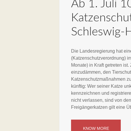
Ab 1. Juli 1
Katzenschu
Schleswig-H
Die Landesregierung hat ein
(Katzenschutzverordnung) im
Monate) in Kraft getreten ist.
einzudämmen, den Tierschut
Katzenschutzmaßnahmen zu un
künftig: Wer seiner Katze unk
kennzeichnen und registrie
nicht verlassen, sind von de
Freigängerkatzen gilt eine Ü
KNOW MORE