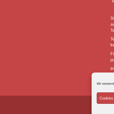
St
a
T
T
fr
F
je
Im
0
Wir verwend
Cookies 
I