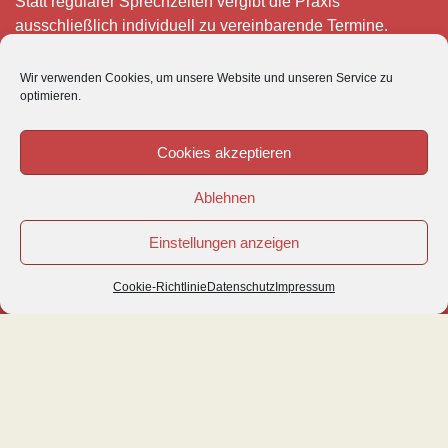
Statt regulärer Sprechzeiten vergibt die Praxis
ausschließlich individuell zu vereinbarende Termine.
Telefonisch erreichen Sie mich montags bis freitags von 8
Wir verwenden Cookies, um unsere Website und unseren Service zu
– 12 und 15 – 18 Uhr.
optimieren.
Für meine eigenen Patienten bin ich im Notfall jederzeit
mobil erreichbar.
Cookies akzeptieren
Im Übrigen ist der Tierärztliche Notdienst unter Tel: 0180-
Ablehnen
5843736 zu erreichen.
Einstellungen anzeigen
Cookie-Richtlinie
Datenschutz
Impressum
© VETIPRAX GMBH 2016
IMPRESSUM
|
DATENSCHUTZ