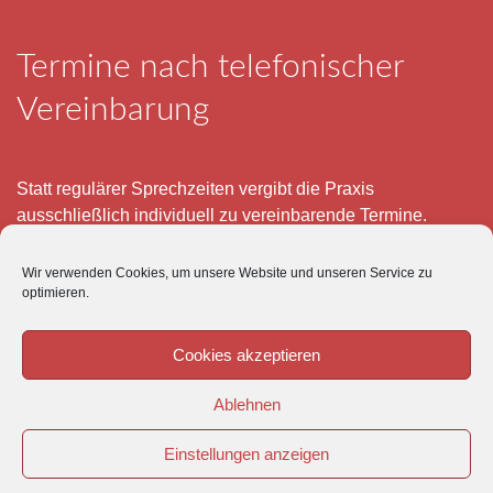
Termine nach telefonischer
Vereinbarung
Statt regulärer Sprechzeiten vergibt die Praxis
ausschließlich individuell zu vereinbarende Termine.
Telefonisch erreichen Sie mich montags bis freitags von 8
Wir verwenden Cookies, um unsere Website und unseren Service zu
– 12 und 15 – 18 Uhr.
optimieren.
Für meine eigenen Patienten bin ich im Notfall jederzeit
mobil erreichbar.
Cookies akzeptieren
Im Übrigen ist der Tierärztliche Notdienst unter Tel: 0180-
Ablehnen
5843736 zu erreichen.
Einstellungen anzeigen