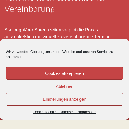
Vereinbarung
Statt regulärer Sprechzeiten vergibt die Praxis
ausschließlich individuell zu vereinbarende Termine.
Telefonisch erreichen Sie mich montags bis freitags von 8
Wir verwenden Cookies, um unsere Website und unseren Service zu
– 12 und 15 – 18 Uhr.
optimieren.
Für meine eigenen Patienten bin ich im Notfall jederzeit
mobil erreichbar.
Cookies akzeptieren
Im Übrigen ist der Tierärztliche Notdienst unter Tel: 0180-
Ablehnen
5843736 zu erreichen.
Einstellungen anzeigen
Cookie-Richtlinie
Datenschutz
Impressum