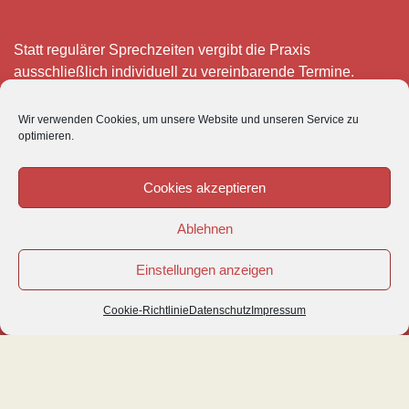
Statt regulärer Sprechzeiten vergibt die Praxis
ausschließlich individuell zu vereinbarende Termine.
Telefonisch erreichen Sie mich montags bis freitags von 8
Wir verwenden Cookies, um unsere Website und unseren Service zu
– 12 und 15 – 18 Uhr.
optimieren.
Für meine eigenen Patienten bin ich im Notfall jederzeit
mobil erreichbar.
Cookies akzeptieren
Im Übrigen ist der Tierärztliche Notdienst unter Tel: 0180-
Ablehnen
5843736 zu erreichen.
Einstellungen anzeigen
Cookie-Richtlinie
Datenschutz
Impressum
© VETIPRAX GMBH 2016