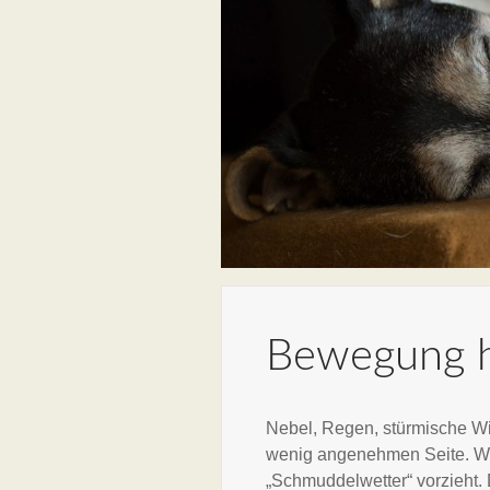
Bewegung hä
Nebel, Regen, stürmische Wi
wenig angenehmen Seite. Wi
„Schmuddelwetter“ vorzieht.