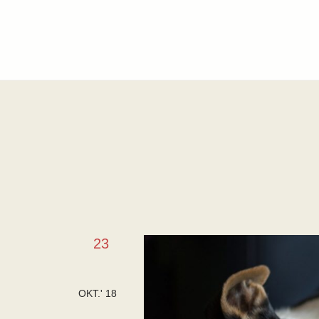
23
OKT.' 18