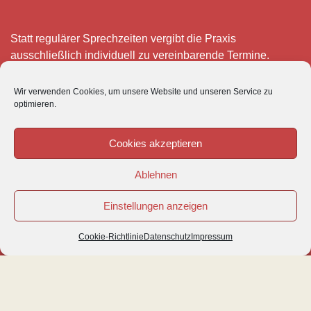
Statt regulärer Sprechzeiten vergibt die Praxis
ausschließlich individuell zu vereinbarende Termine.
Telefonisch erreichen Sie mich montags bis freitags von 8
Wir verwenden Cookies, um unsere Website und unseren Service zu
– 12 und 15 – 18 Uhr.
optimieren.
Für meine eigenen Patienten bin ich im Notfall jederzeit
mobil erreichbar.
Cookies akzeptieren
Im Übrigen ist der Tierärztliche Notdienst unter Tel: 0180-
Ablehnen
5843736 zu erreichen.
Einstellungen anzeigen
Cookie-Richtlinie
Datenschutz
Impressum
© VETIPRAX GMBH 2016