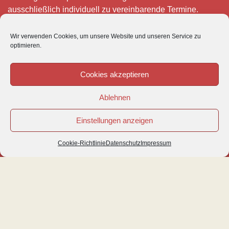
ausschließlich individuell zu vereinbarende Termine.
Telefonisch erreichen Sie mich montags bis freitags von 8
Wir verwenden Cookies, um unsere Website und unseren Service zu
– 12 und 15 – 18 Uhr.
optimieren.
Für meine eigenen Patienten bin ich im Notfall jederzeit
mobil erreichbar.
Cookies akzeptieren
Im Übrigen ist der Tierärztliche Notdienst unter Tel: 0180-
Ablehnen
5843736 zu erreichen.
Einstellungen anzeigen
Cookie-Richtlinie
Datenschutz
Impressum
© VETIPRAX GMBH 2016
IMPRESSUM
|
DATENSCHUTZ