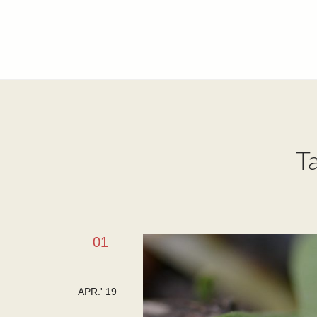
T
01
APR.' 19