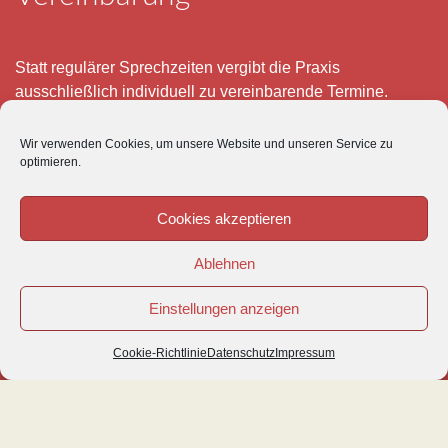
Statt regulärer Sprechzeiten vergibt die Praxis
ausschließlich individuell zu vereinbarende Termine.
Telefonisch erreichen Sie mich montags bis freitags von 8
Wir verwenden Cookies, um unsere Website und unseren Service zu
– 12 und 15 – 18 Uhr.
optimieren.
Für meine eigenen Patienten bin ich im Notfall jederzeit
mobil erreichbar.
Cookies akzeptieren
Im Übrigen ist der Tierärztliche Notdienst unter Tel: 0180-
Ablehnen
5843736 zu erreichen.
Einstellungen anzeigen
Cookie-Richtlinie
Datenschutz
Impressum
© VETIPRAX GMBH 2016